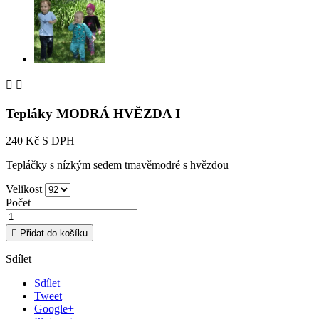


Tepláky MODRÁ HVĚZDA I
240 Kč
S DPH
Tepláčky s nízkým sedem tmavěmodré s hvězdou
Velikost
Počet

Přidat do košíku
Sdílet
Sdílet
Tweet
Google+