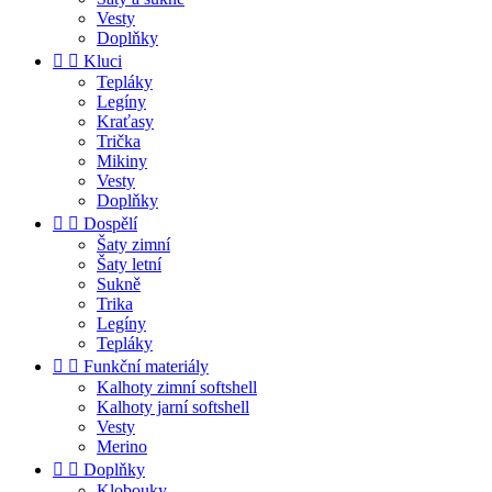
Vesty
Doplňky


Kluci
Tepláky
Legíny
Kraťasy
Trička
Mikiny
Vesty
Doplňky


Dospělí
Šaty zimní
Šaty letní
Sukně
Trika
Legíny
Tepláky


Funkční materiály
Kalhoty zimní softshell
Kalhoty jarní softshell
Vesty
Merino


Doplňky
Klobouky