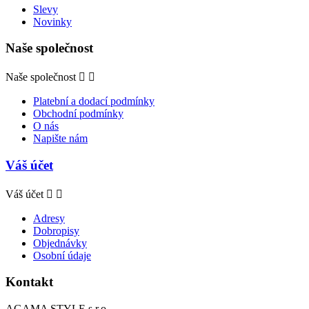
Slevy
Novinky
Naše společnost
Naše společnost


Platební a dodací podmínky
Obchodní podmínky
O nás
Napište nám
Váš účet
Váš účet


Adresy
Dobropisy
Objednávky
Osobní údaje
Kontakt
AGAMA STYLE s.r.o.