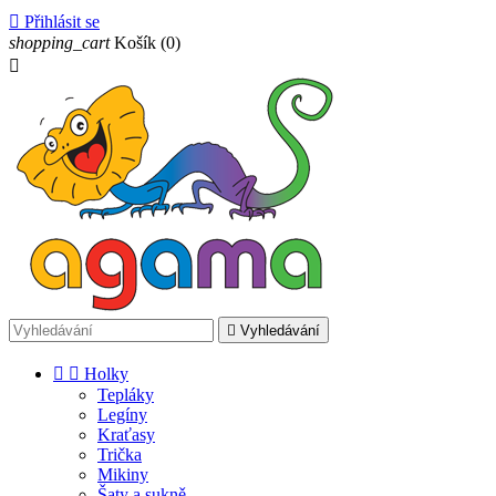

Přihlásit se
shopping_cart
Košík
(0)


Vyhledávání


Holky
Tepláky
Legíny
Kraťasy
Trička
Mikiny
Šaty a sukně