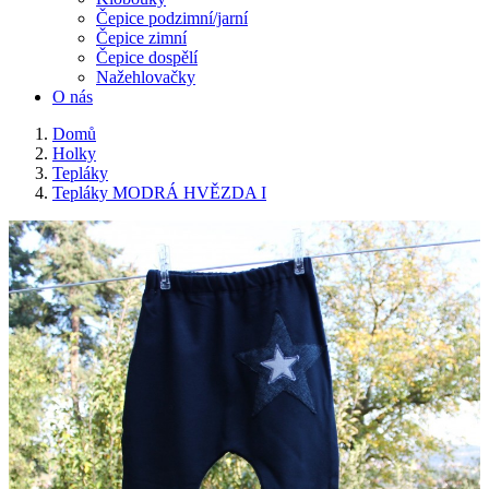
Čepice podzimní/jarní
Čepice zimní
Čepice dospělí
Nažehlovačky
O nás
Domů
Holky
Tepláky
Tepláky MODRÁ HVĚZDA I